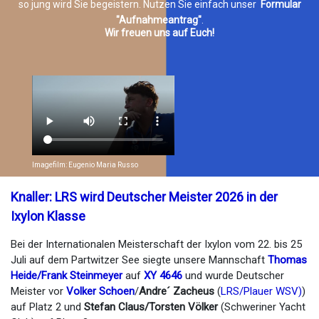
so jung wird Sie begeistern. Nutzen Sie einfach unser
Formular
"Aufnahmeantrag"
.
Wir freuen uns auf Euch!
Imagefilm: Eugenio Maria Russo
Knaller: LRS wird Deutscher Meister 2026 in der
Ixylon Klasse
Bei der Internationalen Meisterschaft der Ixylon vom 22. bis 25
Juli auf dem Partwitzer See siegte unsere Mannschaft
Thomas
Heide/Frank Steinmeyer
auf
XY 4646
und wurde Deutscher
Meister vor
Volker Schoen
/
Andre´ Zacheus
(
LRS/Plauer WSV)
)
auf Platz 2 und
Stefan Claus/Torsten Völker
(Schweriner Yacht