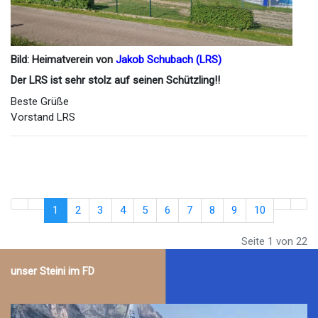
Bild: Heimatverein von
Jakob Schubach (LRS)
Der LRS ist sehr stolz auf seinen Schützling!!
Beste Grüße
Vorstand LRS
1
2
3
4
5
6
7
8
9
10
Seite 1 von 22
unser Steini im FD