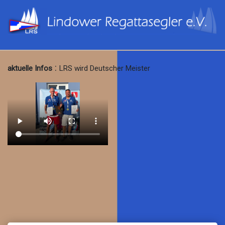
:
aktuelle Infos
LRS wird Deutscher Meister