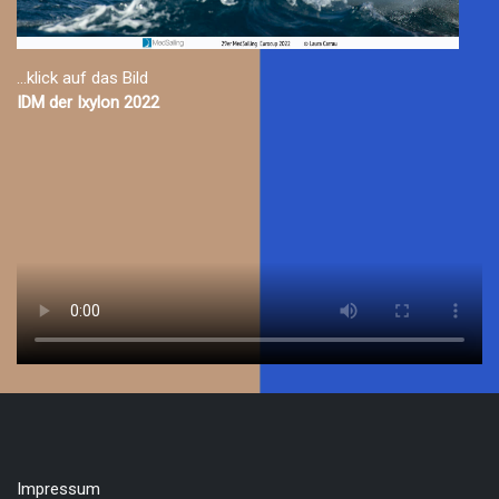
...klick auf das Bild
IDM der Ixylon 2022
Impressum