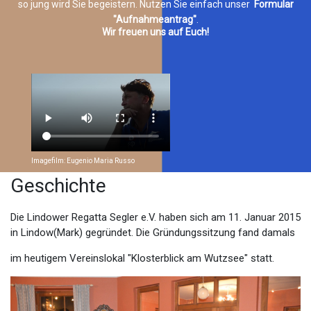
so jung wird Sie begeistern. Nutzen Sie einfach unser
Formular
"Aufnahmeantrag"
.
Wir freuen uns auf Euch!
Imagefilm: Eugenio Maria Russo
Geschichte
Die Lindower Regatta Segler e.V. haben sich am 11. Januar 2015
in Lindow(Mark) gegründet. Die Gründungssitzung fand damals
im heutigem Vereinslokal "Klosterblick am Wutzsee" statt.