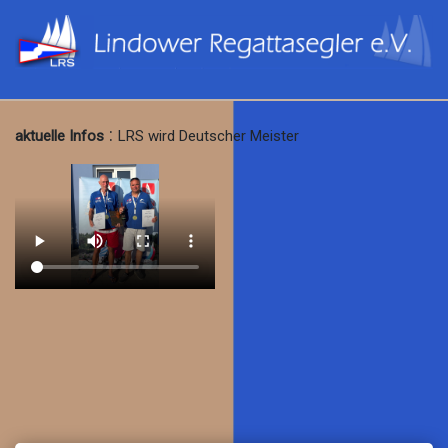
:
aktuelle Infos
LRS wird Deutscher Meister