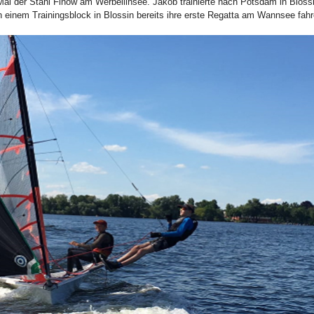
 Mal der Stahl Finow am Werbellinsee. Jakob trainierte nach Potsdam in Blo
h einem Trainingsblock in Blossin bereits ihre erste Regatta am Wannsee fahr