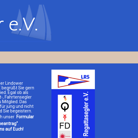
der Lindower
. begrüßt Sie gern
ied. Egal ob als
t-, Fahrtensegler
 Mitglied. Das
für jung und nicht
d Sie begeistern.
ch unser
Formular
eantrag"
.
ns auf Euch!