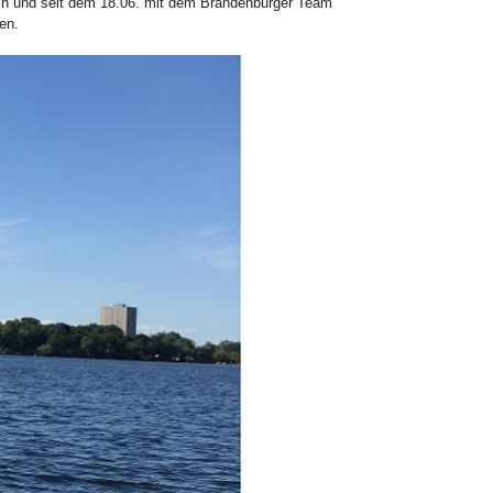
ssin und seit dem 18.06. mit dem Brandenburger Team
en.