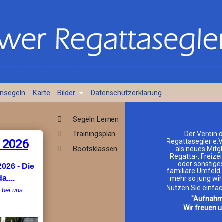
ensegeln
Karte
Bilder
Datenschutzerklärung
Segeln Lernen
Trainingsplan
Der Verein 
 2026
Regattasegler e.V
Bootsklassen
als neues Mitgl
Regatta-, Freizei
oder sonstiges
2026 - Die
familiäre Umfeld 
a....
mehr so jung wir
Nutzen Sie einfa
r bei uns
"Aufnahm
Wir freuen u