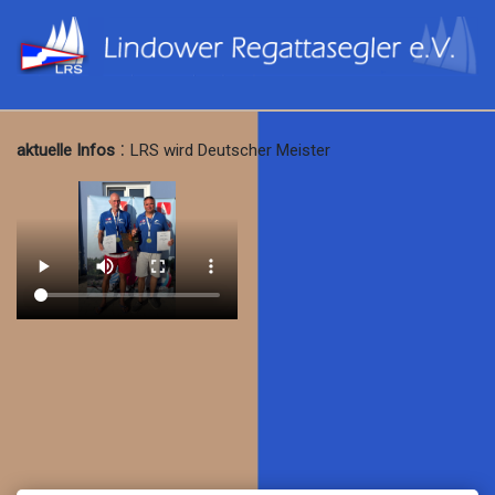
:
aktuelle Infos
LRS wird Deutscher Meister