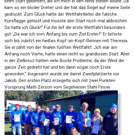
beim Start gekentert, als ich mich in den Wind stellen wollte. Da
kam so ein blöder Dreher und der hat das Segel auf meine Seite
gedrückt. Zum Glück hatte der Wettfahrtleiter die falsche
Kursflagge gehisst und musste den Start noch mal abbrechen.
Da hatte ich Glück!“ Für ihn lief die erste Wettfahrt besonders
gut: „Da war ich vom Anfang bis zum Ziel Erster!“ Er lieferte
sich bis zuletzt ein heißes Kopf-an-Kopf-Rennen mit Theresia.
Sie erzählt von der finalen fünften Wettfahrt: „Ich war am
Anfang noch Vierte, hatte einen nicht so grandiosen Start. Aber
in der Zielkreuz hatten viele Boote Probleme, da der Wind die
ganze Zeit gedreht hat und bin dann sogar noch Erste
geworden.“ Insgesamt wurde sie damit Zweitplatzierte vor
Jakob. Den ersten Platz ersegelte sich mit zwei Punkten
Vorsprung Matti Zerson vom Segelverein Stahl Finow.