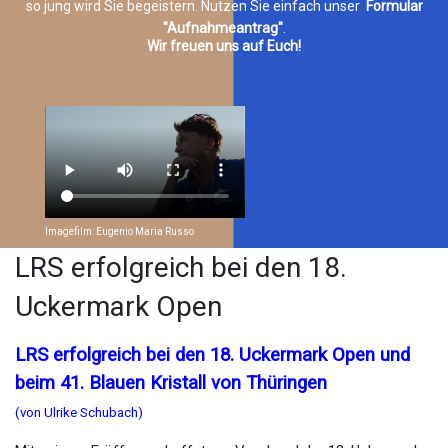
so jung wird Sie begeistern. Nutzen Sie einfach unser
Formular
"Aufnahmeantrag"
.
Wir freuen uns auf Euch!
Imagefilm: Eugenio Maria Russo
LRS erfolgreich bei den 18.
Uckermark Open
LRS erfolgreich bei den 18. Uckermark Open und
beim 41. Blauen Kristall von Thüringen
(von Ulrike Schubach)