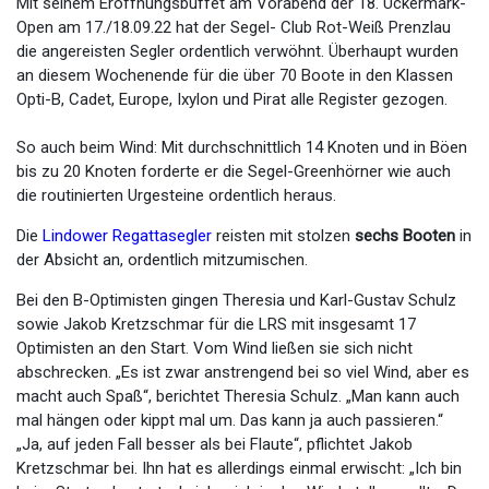
Mit seinem Eröffnungsbuffet am Vorabend der 18. Uckermark-
Open am 17./18.09.22 hat der Segel- Club Rot-Weiß Prenzlau
die angereisten Segler ordentlich verwöhnt. Überhaupt wurden
an diesem Wochenende für die über 70 Boote in den Klassen
Opti-B, Cadet, Europe, Ixylon und Pirat alle Register gezogen.
So auch beim Wind: Mit durchschnittlich 14 Knoten und in Böen
bis zu 20 Knoten forderte er die Segel-Greenhörner wie auch
die routinierten Urgesteine ordentlich heraus.
Die
Lindower Regattasegler
reisten mit stolzen
sechs Booten
in
der Absicht an, ordentlich mitzumischen.
Bei den B-Optimisten gingen Theresia und Karl-Gustav Schulz
sowie Jakob Kretzschmar für die LRS mit insgesamt 17
Optimisten an den Start. Vom Wind ließen sie sich nicht
abschrecken. „Es ist zwar anstrengend bei so viel Wind, aber es
macht auch Spaß“, berichtet Theresia Schulz. „Man kann auch
mal hängen oder kippt mal um. Das kann ja auch passieren.“
„Ja, auf jeden Fall besser als bei Flaute“, pflichtet Jakob
Kretzschmar bei. Ihn hat es allerdings einmal erwischt: „Ich bin