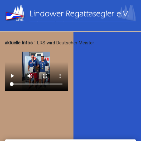
:
aktuelle Infos
LRS wird Deutscher Meister