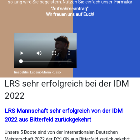
so jung wird Sie begeistern. Nutzen Sie einfach unser
Formular
"Aufnahmeantrag"
.
Wir freuen uns auf Euch!
Imagefilm: Eugenio Maria Russo
LRS sehr erfolgreich bei der IDM
2022
LRS Mannschaft sehr erfolgreich von der IDM
2022 aus Bitterfeld zurückgekehrt
Unsere 5 Boote sind von der Internationalen Deutschen
Meisterschaft 2022 der IXYLON aus Bitterfeld zurück gekehrt.