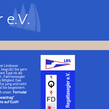
der Lindower
. begrüßt Sie gern
ied. Egal ob als
t-, Fahrtensegler
 Mitglied. Das
für jung und nicht
d Sie begeistern.
ch unser
Formular
eantrag"
.
ns auf Euch!