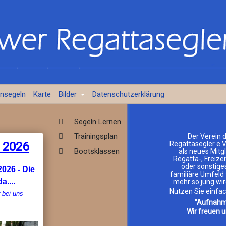
ensegeln
Karte
Bilder
Datenschutzerklärung
Segeln Lernen
Trainingsplan
Der Verein 
 2026
Regattasegler e.V
Bootsklassen
als neues Mitgl
Regatta-, Freizei
oder sonstiges
2026 - Die
familiäre Umfeld 
a....
mehr so jung wir
Nutzen Sie einfa
r bei uns
"Aufnahm
Wir freuen u