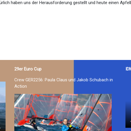
ürlich haben uns der Herausforderung gestellt und heute einen Apfe
29er Euro Cup
ID
Crew GER2256: Paula Claus und Jakob Schubach in
Action